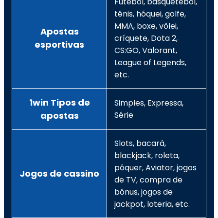
Futebol, basquetebol,
tênis, hóquei, golfe,
MMA, boxe, vôlei,
Apostas
críquete, Dota 2,
esportivas
CS:GO, Valorant,
League of Legends,
etc.
1win Tipos de
Simples, Expressa,
apostas
Série
Slots, bacará,
blackjack, roleta,
pôquer, Aviator, jogos
Jogos de cassino
de TV, compra de
bônus, jogos de
jackpot, loteria, etc.