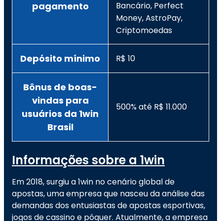
pagamento
Bancário, Perfect
Money, AstroPay,
Criptomoedas
Depósito mínimo
R$ 10
Bônus de boas-
vindas para
500% até R$ 11.000
usuários da 1win
Brasil
Informações sobre a 1win
Em 2018, surgiu a 1win no cenário global de
apostas, uma empresa que nasceu da análise das
demandas dos entusiastas de apostas esportivas,
jogos de cassino e pôquer. Atualmente, a empresa